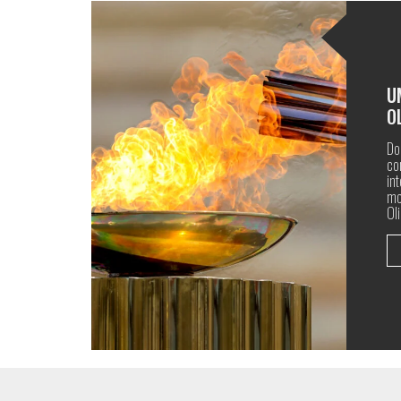
U
O
Do
co
in
mo
Ol