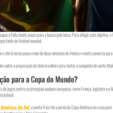
or e falta muito pouco para a busca pelo hexa. Para atingir este objetivo, o té
mportante do futebol mundial.
o e até lá serão pouco mais de duas semanas de treinos e muita conversa para de
ades sobre a preparação do time brasileiro para tentar a conquista do sexto tít
eção para a Copa do Mundo?
ta de jogos contra as principais equipes europeias, como França, Inglaterra e
rnacional.
 América do Sul
, o ponto fraco foi a perda da Copa América em casa para