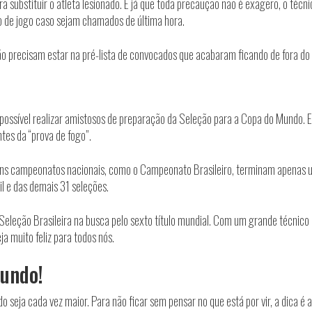
a substituir o atleta lesionado. E já que toda precaução não é exagero, o técni
o de jogo caso sejam chamados de última hora.
 precisam estar na pré-lista de convocados que acabaram ficando de fora do c
 possível realizar amistosos de preparação da Seleção para a Copa do Mundo. 
tes da “prova de fogo”.
uns campeonatos nacionais, como o Campeonato Brasileiro, terminam apenas um
l e das demais 31 seleções.
eleção Brasileira na busca pelo sexto título mundial. Com um grande técnico e
a muito feliz para todos nós.
Mundo!
 seja cada vez maior. Para não ficar sem pensar no que está por vir, a dica 