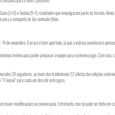
s desafios para o time Canarinho.
Gana (3×0) e Tunísia (5×1), resultados que empolgaram parte da torcida. Ainda 
 para a conquista do tão sonhado título.
r: 14 de novembro. O prazo é bem apertado, já que a estreia acontecerá apenas 
quíssimos treinos para poder preparar a equipe para o primeiro jogo. Com isso,
vocados 26 jogadores, ao invés dos tradicionais 23 atletas das edições anteri
“11 inicial” para cada um dos até sete jogos.
em haver modificações na convocação. Entretanto, isso só pode ser feito em