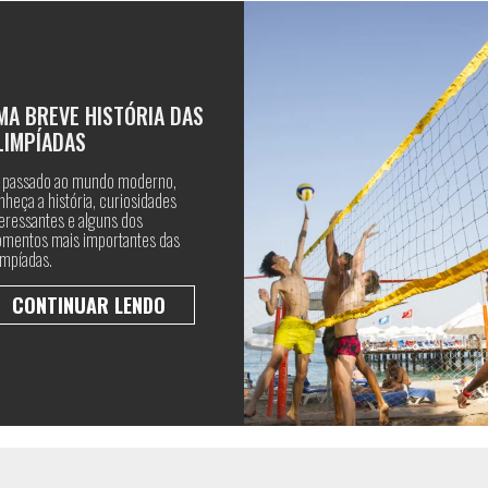
MA BREVE HISTÓRIA DAS
LIMPÍADAS
 passado ao mundo moderno,
nheça a história, curiosidades
teressantes e alguns dos
mentos mais importantes das
impíadas.
CONTINUAR LENDO