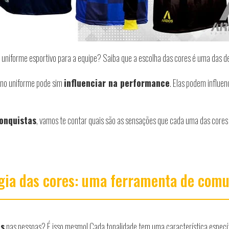
 uniforme esportivo para a equipe? Saiba que a escolha das cores é uma das 
s no uniforme pode sim
influenciar na performance
. Elas podem influe
conquistas
, vamos te contar quais são as sensações que cada uma das cores
gia das cores: uma ferramenta de com
os
nas pessoas? É isso mesmo! Cada tonalidade tem uma característica especí