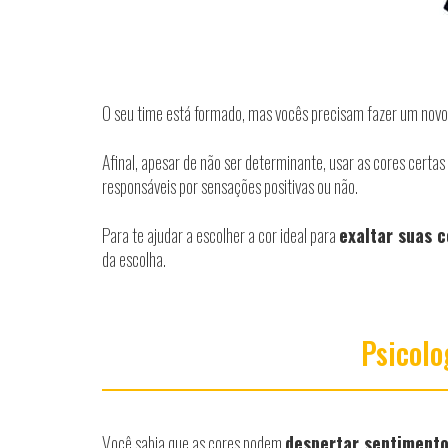
O seu time está formado, mas vocês precisam fazer um novo
Afinal, apesar de não ser determinante, usar as cores certa
responsáveis por sensações positivas ou não.
Para te ajudar a escolher a cor ideal para
exaltar suas 
da escolha.
Psicolo
Você sabia que as cores podem
despertar sentiment