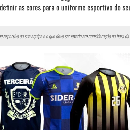
efinir as cores para o uniforme esportivo do se
e esportivo da sua equipe e o que deve ser levado em consideração na hora da