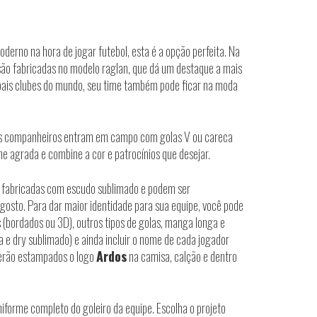
derno na hora de jogar futebol, esta é a opção perfeita. Na
são fabricadas no modelo raglan, que dá um destaque a mais
pais clubes do mundo, seu time também pode ficar na moda
s companheiros entram em campo com golas V ou careca
he agrada e combine a cor e patrocínios que desejar.
 fabricadas com escudo sublimado e podem ser
gosto. Para dar maior identidade para sua equipe, você pode
 (bordados ou 3D), outros tipos de golas, manga longa e
a e dry sublimado) e ainda incluir o nome de cada jogador
serão estampados o logo
Ardos
na camisa, calção e dentro
forme completo do goleiro da equipe. Escolha o projeto