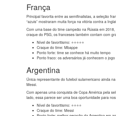
França
Principal favorita entre as semifinalistas, a seleção 
“azuis” mostraram muita força na vitória contra a Inglat
Com uma base do time campeão na Rússia em 2018, o
craque do PSG, os franceses também contam com gran
Nível de favoritismo: ⭐⭐​​⭐⭐⭐
Craque do time: Mbappe
Ponto forte: time se conhece há muito tempo
Ponto fraco: os adversários já conhecem o jogo
Argentina
Única representante do futebol sulamericano ainda na
Messi.
Com apenas uma conquista de Copa América pela sele
lado, essa parece ser uma boa oportunidade para nos
Nível de favoritismo: ⭐⭐​​⭐⭐
Craque do time: Messi
Ponto forte: melhor geração da Argentina em a