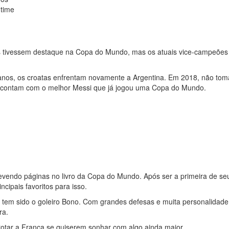
 time
atas tivessem destaque na Copa do Mundo, mas os atuais vice-campeões q
anos, os croatas enfrentam novamente a Argentina. Em 2018, não to
s e contam com o melhor Messi que já jogou uma Copa do Mundo.
revendo páginas no livro da Copa do Mundo. Após ser a primeira de seu
ncipais favoritos para isso.
em sido o goleiro Bono. Com grandes defesas e muita personalidade, 
ra.
rotar a França se quiserem sonhar com algo ainda maior.