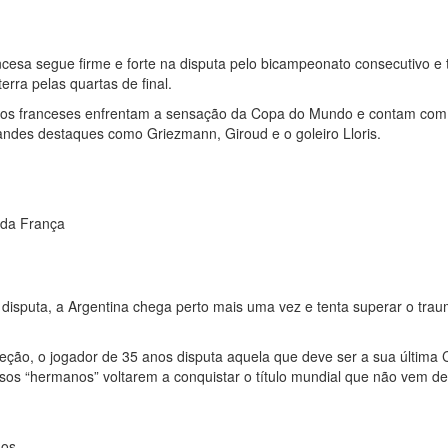
francesa segue firme e forte na disputa pelo bicampeonato consecutivo
erra pelas quartas de final.
s franceses enfrentam a sensação da Copa do Mundo e contam com o
des destaques como Griezmann, Giroud e o goleiro Lloris.
 da França
 disputa, a Argentina chega perto mais uma vez e tenta superar o tr
ção, o jogador de 35 anos disputa aquela que deve ser a sua última
sos “hermanos” voltarem a conquistar o título mundial que não vem d
nos