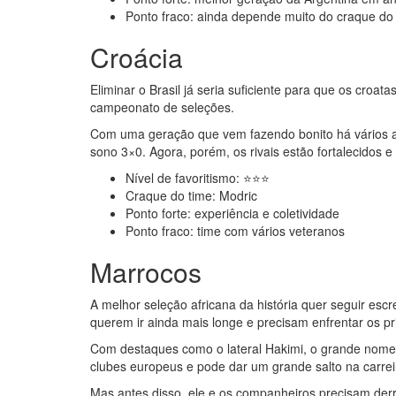
Ponto fraco: ainda depende muito do craque do
Croácia
Eliminar o Brasil já seria suficiente para que os cro
campeonato de seleções.
Com uma geração que vem fazendo bonito há vários 
sono 3×0. Agora, porém, os rivais estão fortalecido
Nível de favoritismo: ⭐⭐​​⭐
Craque do time: Modric
Ponto forte: experiência e coletividade
Ponto fraco: time com vários veteranos
Marrocos
A melhor seleção africana da história quer seguir esc
querem ir ainda mais longe e precisam enfrentar os pri
Com destaques como o lateral Hakimi, o grande nome t
clubes europeus e pode dar um grande salto na carrei
Mas antes disso, ele e os companheiros precisam der